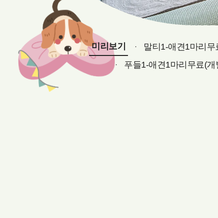
미리보기
말티1-애견1마리무
푸들1-애견1마리무료(개