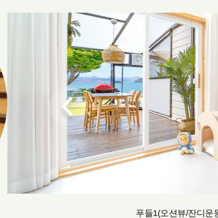
푸들1(오션뷰/잔디운동장