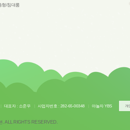
형/침대룸
대표자 : 소준우
사업자번호 : 282-65-00348
야놀자 YBS
개
 ALL RIGHTS RESERVED.