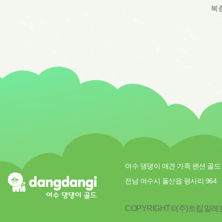
복층
여수 댕댕이 애견 가족 펜션 골드
전남 여수시 돌산읍 평사리 964
COPYRIGHT©(주)트립일레븐.