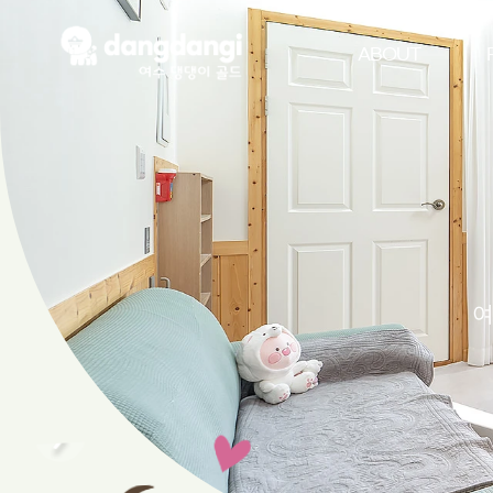
ABOUT
여