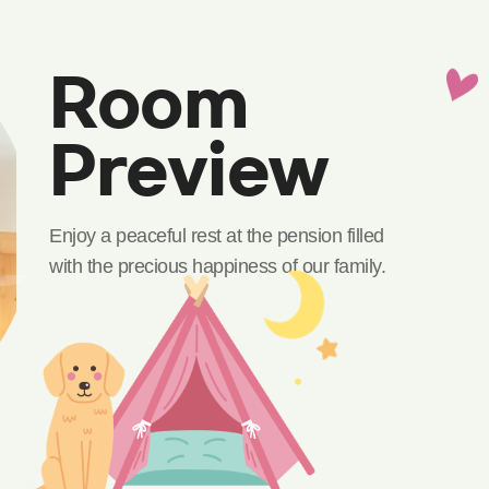
Room
Preview
Enjoy a peaceful rest at the pension filled
with the precious happiness of our family.
푸들2(오션뷰/잔디운