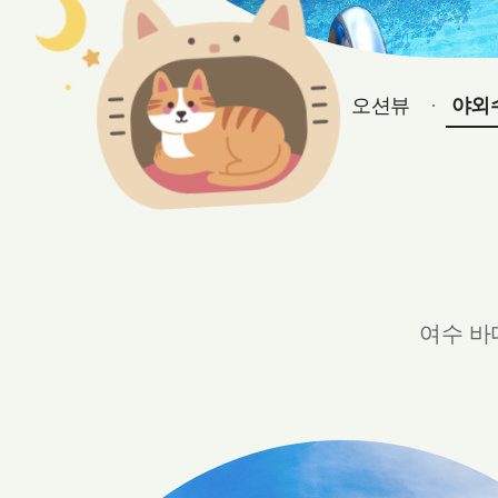
오션뷰
야외
여수 바