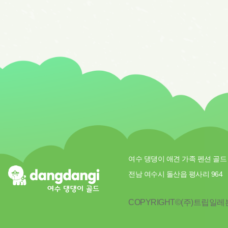
여수 댕댕이 애견 가족 펜션 골드
전남 여수시 돌산읍 평사리 964
COPYRIGHT©(주)트립일레븐.