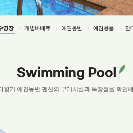
수영장
개별바베큐
애견동반
애견용품
잔
Swimming Pool
다향기 애견동반 펜션의 부대시설과 특장점을 확인해