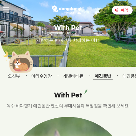
예약
With Pet
사랑하는 반려견과 함께하는 여행
오션뷰
야외수영장
개별바베큐
애견동반
애견용
With Pet
여수 바다향기 애견동반 펜션의 부대시설과 특장점을 확인해 보세요.